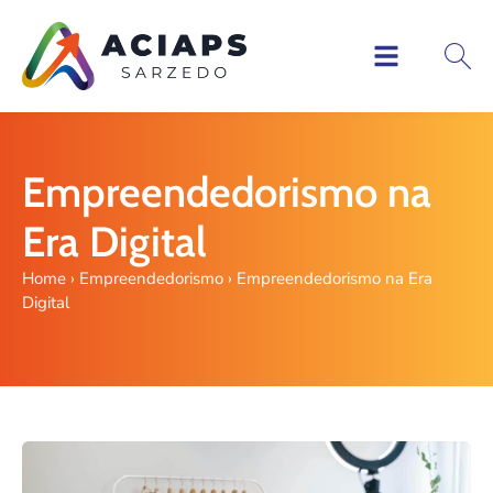
Empreendedorismo na
Era Digital
Home
›
Empreendedorismo
›
Empreendedorismo na Era
Digital