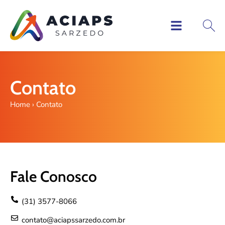
Contato
Home
›
Contato
Fale Conosco
(31) 3577-8066
contato@aciapssarzedo.com.br