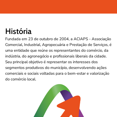
ACIAPS 20 anos
História
Associação Comercial, Industrial, Agropecuária e Prestação
de Serviços
Fundada em 23 de outubro de 2004, a ACIAPS - Associação
Juntos por uma Sarzedo mais forte!
Comercial, Industrial, Agropecuária e Prestação de Serviços, é
uma entidade que reúne os representantes do comércio, da
indústria, do agronegócio e profissionais liberais da cidade.
Associe-se
Seu principal objetivo é representar os interesses dos
segmentos produtivos do município, desenvolvendo ações
comerciais e sociais voltadas para o bem-estar e valorização
do comércio local.