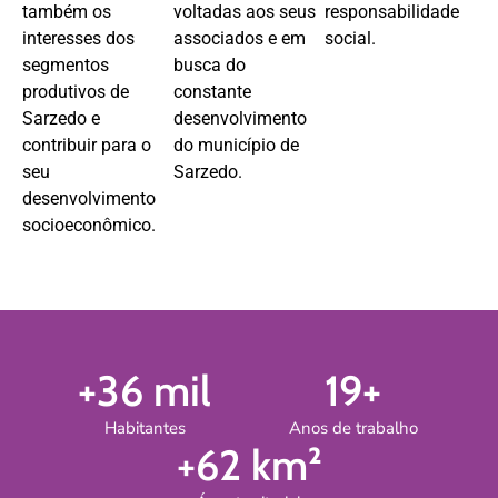
também os
voltadas aos seus
responsabilidade
interesses dos
associados e em
social.
segmentos
busca do
produtivos de
constante
Sarzedo e
desenvolvimento
contribuir para o
do município de
seu
Sarzedo.
desenvolvimento
socioeconômico.
+
36
 mil
19
+
Habitantes
Anos de trabalho
+
62
 km²