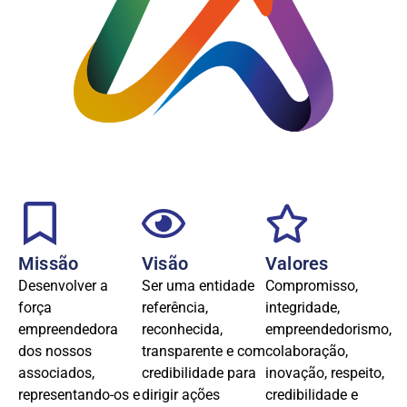
Missão
Visão
Valores
Desenvolver a
Ser uma entidade
Compromisso,
força
referência,
integridade,
empreendedora
reconhecida,
empreendedorismo,
dos nossos
transparente e com
colaboração,
associados,
credibilidade para
inovação, respeito,
representando-os e
dirigir ações
credibilidade e